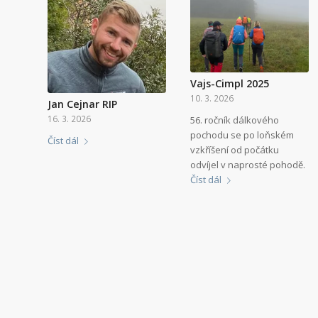
Vajs-Cimpl 2025
10. 3. 2026
Jan Cejnar RIP
16. 3. 2026
56. ročník dálkového
pochodu se po loňském
Číst dál
vzkříšení od počátku
odvíjel v naprosté pohodě.
Číst dál