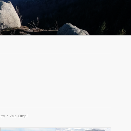
try
/
Vajs-Cimpl