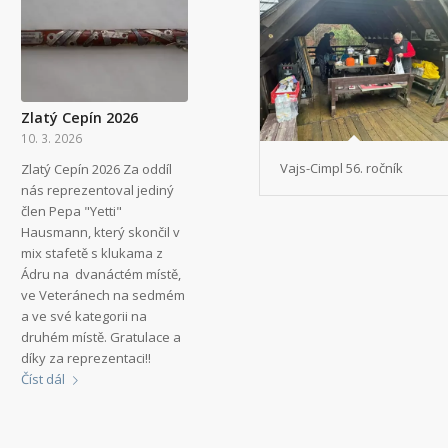
Zlatý Cepín 2026
10. 3. 2026
Vajs-Cimpl 56. ročník
Zlatý Cepín 2026 Za oddíl
nás reprezentoval jediný
člen Pepa "Yetti"
Hausmann, který skončil v
mix stafetě s klukama z
Ádru na dvanáctém místě,
ve Veteránech na sedmém
a ve své kategorii na
druhém místě. Gratulace a
díky za reprezentaci!!
Číst dál