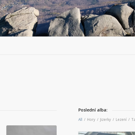
Poslední alba:
All
/
Hory
/
Jizerky
/
Lezení
/
Ta