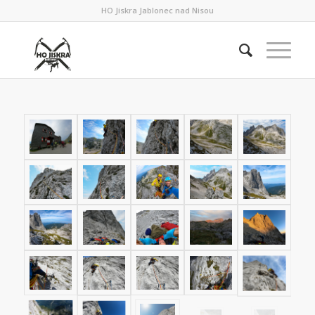
HO Jiskra Jablonec nad Nisou