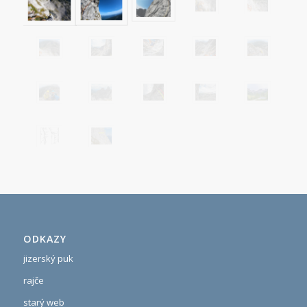
ODKAZY
jizerský puk
rajče
starý web