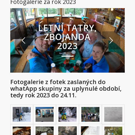
Fotogalerie za rok 2023
LETNÍ TATRY,
ZBOJANDA
Next
2023
1
2
3
4
5
6
7
8
9
Fotogalerie z fotek zaslaných do
whatApp skupiny za uplynulé období,
tedy rok 2023 do 24.11.