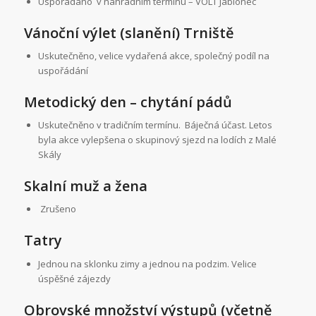
Uspořádáno v náhradním termínu – VOLT Jablonec
Vánoční výlet (slanění) Trniště
Uskutečněno, velice vydařená akce, společný podíl na
uspořádání
Metodický den – chytání pádů
Uskutečněno v tradičním termínu. Báječná účast. Letos
byla akce vylepšena o skupinový sjezd na lodích z Malé
Skály
Skalní muž a žena
Zrušeno
Tatry
Jednou na sklonku zimy a jednou na podzim. Velice
úspěšné zájezdy
Obrovské množství výstupů (včetně