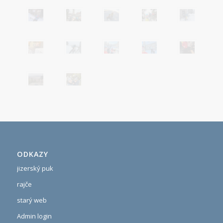
ODKAZY
jizerský puk
rajče
starý web
Admin login