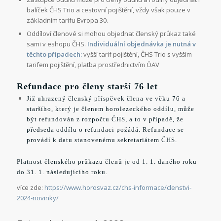
balíček ČHS Trio a cestovní pojištění, vždy však pouze v
základním tarifu Evropa 30.
Oddíloví členové si mohou objednat členský průkaz také
sami v eshopu ČHS.
Individuální objednávka je nutná v
těchto případech:
vyšší tarif pojištění, ČHS Trio s vyšším
tarifem pojištění, platba prostřednictvím ÖAV
Refundace pro členy starší 76 let
Již uhrazený členský příspěvek člena ve věku 76 a
staršího, který je členem horolezeckého oddílu, může
být refundován z rozpočtu ČHS, a to v případě, že
předseda oddílu o refundaci požádá. Refundace se
provádí k datu stanovenému sekretariátem ČHS.
Platnost členského průkazu členů je od 1. 1. daného roku
do 31. 1. následujícího roku.
více zde:
https://www.horosvaz.cz/chs-informace/clenstvi-
2024-novinky/