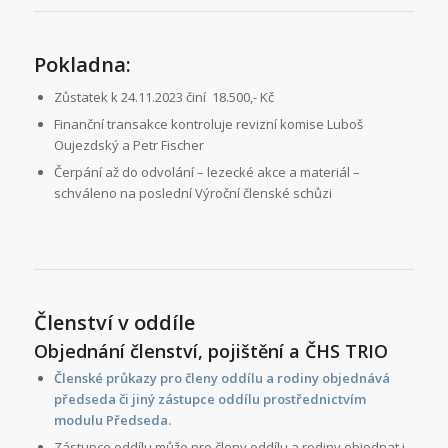
Pokladna:
Zůstatek k 24.11.2023 činí 18.500,- Kč
Finanční transakce kontroluje revizní komise Luboš
Oujezdský a Petr Fischer
Čerpání až do odvolání – lezecké akce a materiál –
schváleno na poslední Výroční členské schůzi
Členství v oddíle
Objednání členství, pojištění a ČHS TRIO
Členské průkazy pro členy oddílu a rodiny objednává
předseda či jiný zástupce oddílu prostřednictvím
modulu
Předseda
.
Zástupce oddílu může pro členy oddílu a rodiny objednat i