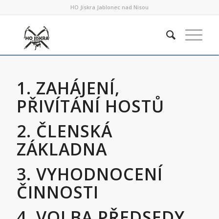
HO Jiskra Jablonec nad Nisou
1. ZAHÁJENÍ,
PŘIVÍTÁNÍ HOSTŮ
2. ČLENSKÁ
ZÁKLADNA
3. VYHODNOCENÍ
ČINNOSTI
4. VOLBA PŘEDSEDY