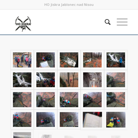
HO Jiskra Jablonec nad Nisou