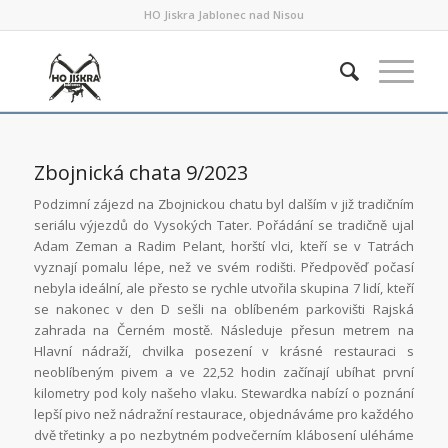
HO Jiskra Jablonec nad Nisou
Zbojnická chata 9/2023
Podzimní zájezd na Zbojnickou chatu byl dalším v již tradičním
seriálu výjezdů do Vysokých Tater. Pořádání se tradičně ujal
Adam Zeman a Radim Pelant, horští vlci, kteří se v Tatrách
vyznají pomalu lépe, než ve svém rodišti. Předpověď počasí
nebyla ideální, ale přesto se rychle utvořila skupina 7 lidí, kteří
se nakonec v den D sešli na oblíbeném parkovišti Rajská
zahrada na Černém mostě. Následuje přesun metrem na
Hlavní nádraží, chvilka posezení v krásné restauraci s
neoblíbeným pivem a ve 22,52 hodin začínají ubíhat první
kilometry pod koly našeho vlaku. Stewardka nabízí o poznání
lepší pivo než nádražní restaurace, objednáváme pro každého
dvě třetinky a po nezbytném podvečerním klábosení uléháme