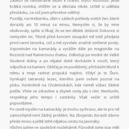
zádech se neodvratně blížím k hranici svých možností. Ještě
krátká rovinka, ohlížím se a děvčata nikde. Určitě si udělala
přestávku, za což jsem převelice vděčný.
Později, na Hrebienku, cítím v zádech pohledy oněch žen, které
dorazily asi 10 minut za mnou. Nemyslím si, že by mne
obdivovaly, spíše si říkají, že se ten dědek zbláznil. Dokonce si
nemyslím nic. Těsně před koncem stoupání mě totiž předjela
první ranní lanovka, což u mě vyvolalo značně smíšené pocity.
Vzpomínám na kamarády a vyrážím dále po magistrále na
Rozcestí nad Rainerovou chatou. Odbočuji po modré do Velké
Studené doliny a po nějaké době docházím k nosiči, který
odpočívá na kameni. Obličej je mi povědomý, přicházím těsně k
němu a moje radost propuká naplno. Vždyť je to Ďuro.
Vynikající tatranský lezec, kterého jsem ovšem poznal na
písku. Konkrétně na Chrámovkách, kde neměl vůbec žádné
potíže. Vřele se zdravíme a zbytek cesty jdu s ním. Nemluvím,
respektuji jeho tempo i zastávky. Však večer si určitě
popovídáme.
Po cestě myslím na kamarády. Je trochu sychravo, ale to pro ně
samozřejmě není žádný problém. Na Zbojandu dorazili dávno
přede mnou a ještě stihli nějakou cestu na Javoráky.
Všichni spíme ve společné noclehárně. Původně jsme sice měli