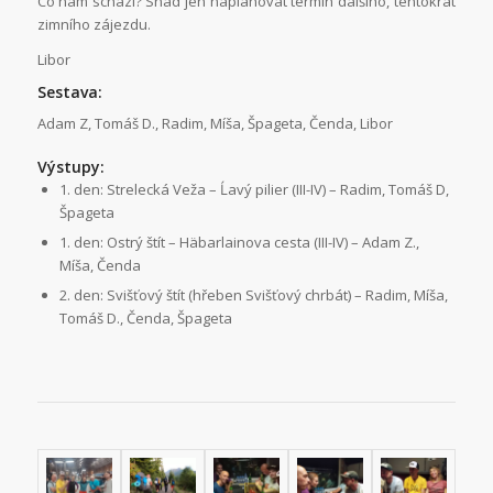
Co nám schází? Snad jen naplánovat termín dalšího, tentokrát
zimního zájezdu.
Libor
Sestava:
Adam Z, Tomáš D., Radim, Míša, Špageta, Čenda, Libor
Výstupy:
1. den: Strelecká Veža – Ĺavý pilier (III-IV) – Radim, Tomáš D,
Špageta
1. den: Ostrý štít – Häbarlainova cesta (III-IV) – Adam Z.,
Míša, Čenda
2. den: Svišťový štít (hřeben Svišťový chrbát) – Radim, Míša,
Tomáš D., Čenda, Špageta