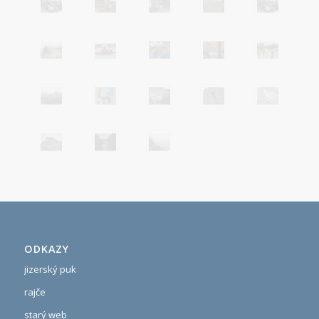
ODKAZY
jizerský puk
rajče
starý web