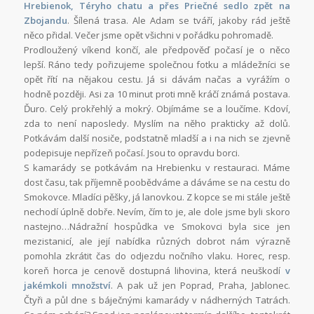
Hrebienok, Téryho chatu a přes Priečné sedlo zpět na
Zbojandu
. Šílená trasa. Ale Adam se tváří, jakoby rád ještě
něco přidal. Večer jsme opět všichni v pořádku pohromadě.
Prodloužený víkend končí, ale předpověď počasí je o něco
lepší. Ráno tedy pořizujeme společnou fotku a mládežníci se
opět řítí na nějakou cestu. Já si dávám načas a vyrážím o
hodně později. Asi za 10 minut proti mně kráčí známá postava.
Ďuro. Celý prokřehlý a mokrý. Objímáme se a loučíme. Kdoví,
zda to není naposledy. Myslím na něho prakticky až dolů.
Potkávám další nosiče, podstatně mladší a i na nich se zjevně
podepisuje nepřízeň počasí. Jsou to opravdu borci.
S kamarády se potkávám na Hrebienku v restauraci. Máme
dost času, tak příjemně poobědváme a dáváme se na cestu do
Smokovce. Mladíci pěšky, já lanovkou. Z kopce se mi stále ještě
nechodí úplně dobře. Nevím, čím to je, ale dole jsme byli skoro
nastejno…Nádražní hospůdka ve Smokovci byla sice jen
mezistanicí, ale její nabídka různých dobrot nám výrazně
pomohla zkrátit čas do odjezdu nočního vlaku. Horec, resp.
koreň horca je cenově dostupná lihovina, která neuškodí
v
jakémkoli množství
. A pak už jen Poprad, Praha, Jablonec.
Čtyři a půl dne s báječnými kamarády v nádherných Tatrách.