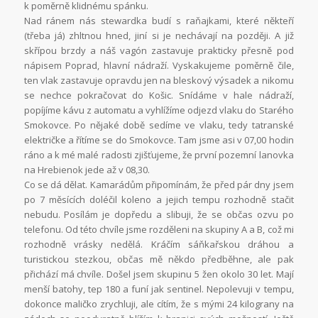
k poměrně klidnému spánku.
Nad ránem nás stewardka budí s raňajkami, které někteří
(třeba já) zhltnou hned, jiní si je nechávají na později. A již
skřípou brzdy a náš vagón zastavuje prakticky přesně pod
nápisem Poprad, hlavní nádraží. Vyskakujeme poměrně čile,
ten vlak zastavuje opravdu jen na bleskový výsadek a nikomu
se nechce pokračovat do Košic. Snídáme v hale nádraží,
popíjíme kávu z automatu a vyhlížíme odjezd vlaku do Starého
Smokovce. Po nějaké době sedíme ve vlaku, tedy tatranské
električke a řítíme se do Smokovce. Tam jsme asi v 07,00 hodin
ráno a k mé malé radosti zjišťujeme, že první pozemní lanovka
na Hrebienok jede až v 08,30.
Co se dá dělat. Kamarádům připomínám, že před pár dny jsem
po 7 měsících doléčil koleno a jejich tempu rozhodně stačit
nebudu. Posílám je dopředu a slibuji, že se občas ozvu po
telefonu. Od této chvíle jsme rozděleni na skupiny A a B, což mi
rozhodně vrásky nedělá. Kráčím sáňkařskou dráhou a
turistickou stezkou, občas mě někdo předběhne, ale pak
přichází má chvíle. Došel jsem skupinu 5 žen okolo 30 let. Mají
menší batohy, tep 180 a funí jak sentinel. Nepolevuji v tempu,
dokonce maličko zrychluji, ale cítím, že s mými 24 kilograny na