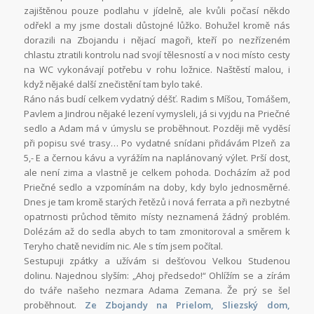
zajištěnou pouze podlahu v jídelně, ale kvůli počasí někdo
odřekl a my jsme dostali důstojné lůžko. Bohužel kromě nás
dorazili na Zbojandu i nějací magoři, kteří po nezřízeném
chlastu ztratili kontrolu nad svojí tělesností a v noci místo cesty
na WC vykonávají potřebu v rohu ložnice. Naštěstí malou, i
když nějaké další znečistění tam bylo také.
Ráno nás budí celkem vydatný déšť. Radim s Míšou, Tomášem,
Pavlem a Jindrou nějaké lezení vymysleli, já si vyjdu na Priečné
sedlo a Adam má v úmyslu se proběhnout. Později mě vyděsí
při popisu své trasy… Po vydatné snídani přidávám Plzeň za
5,- E a černou kávu a vyrážím na naplánovaný výlet. Prší dost,
ale není zima a vlastně je celkem pohoda. Docházím až pod
Priečné sedlo a vzpomínám na doby, kdy bylo jednosměrné.
Dnes je tam kromě starých řetězů i nová ferrata a při nezbytné
opatrnosti průchod těmito místy neznamená žádný problém.
Dolézám až do sedla abych to tam zmonitoroval a směrem k
Teryho chatě nevidím nic. Ale s tím jsem počítal.
Sestupuji zpátky a užívám si dešťovou Velkou Studenou
dolinu. Najednou slyším: „Ahoj předsedo!“ Ohlížím se a zírám
do tváře našeho nezmara Adama Zemana. Že prý se šel
proběhnout.
Ze Zbojandy na Prielom, Sliezský dom,