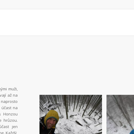
nými muži,
vají až na
 naprosto
e účast na
l s Honzou
e hrůzou.
účast jen
ne. Každý,