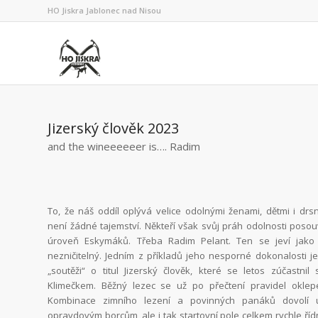
HO Jiskra Jablonec nad Nisou
Jizerský člověk 2023
and the wineeeeeer is…. Radim
To, že náš oddíl oplývá velice odolnými ženami, dětmi i drs
není žádné tajemství. Někteří však svůj práh odolnosti posou
úroveň Eskymáků. Třeba Radim Pelant. Ten se jeví jako
nezničitelný. Jedním z příkladů jeho nesporné dokonalosti j
„soutěži“ o titul Jizerský člověk, které se letos zúčastni
Klimečkem. Běžný lezec se už po přečtení pravidel oklep
Kombinace zimního lezení a povinných panáků dovolí 
opravdovým borcům, ale i tak startovní pole celkem rychle říd