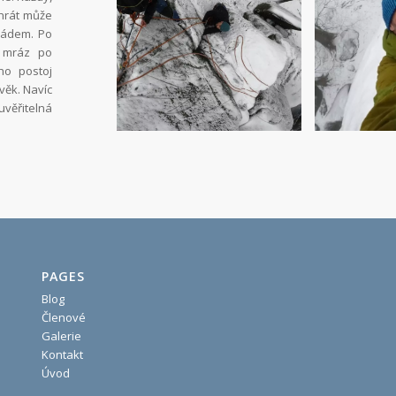
yhrát může
arádem. Po
á mráz po
ho postoj
věk. Navíc
uvěřitelná
PAGES
Blog
Členové
Galerie
Kontakt
Úvod