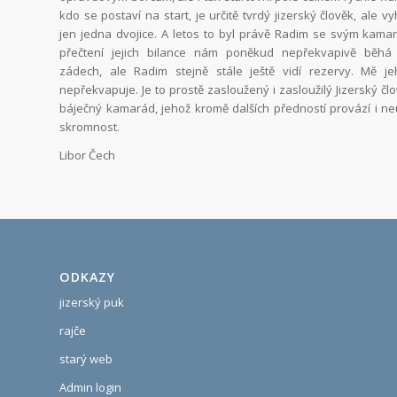
kdo se postaví na start, je určitě tvrdý jizerský člověk, ale v
jen jedna dvojice. A letos to byl právě Radim se svým kam
přečtení jejich bilance nám poněkud nepřekvapivě běh
zádech, ale Radim stejně stále ještě vidí rezervy. Mě je
nepřekvapuje. Je to prostě zasloužený i zasloužilý Jizerský člo
báječný kamarád, jehož kromě dalších předností provází i ne
skromnost.
Libor Čech
ODKAZY
jizerský puk
rajče
starý web
Admin login